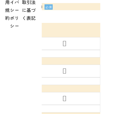
用
イバ
取引法
お問い合わせ項目
必須
規
シー
に基づ
選択
約
ポリ
く表記
シー
お問い合わせ項目
受講検討中
選択
受講検討中
受講生
選択
受講生
その他
選択
その他