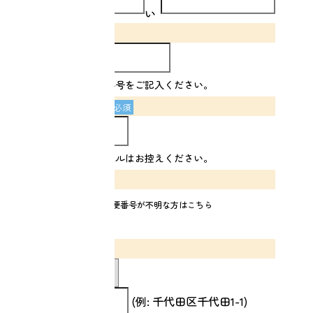
い
い
電話番号
必須
※連絡が取れる電話番号をご記入ください。
メールアドレス
必須
※携帯キャリアのメールはお控えください。
郵便番号
郵便番号が不明な方はこちら
(例: 1000001)
住所
(例: 千代田区千代田1-1)