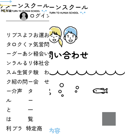
toggle
navigation
MENU
ログイン
リ
プ
ス
よ
フ
お
運
お
タ
ロ
ク
く
ァ
気
営
問
お問い合わせ
ー
グ
ー
あ
シ
軽
会
い
ン
ラ
ル
る
リ
体
社
合
ス
ム
生
質
テ
験
わ
ク
紹
の
問
ー
会
せ
ー
介
声
タ
ル
ー
と
一
は
覧
クリッ
利
プラ
特定商
■お問い合わせ内容