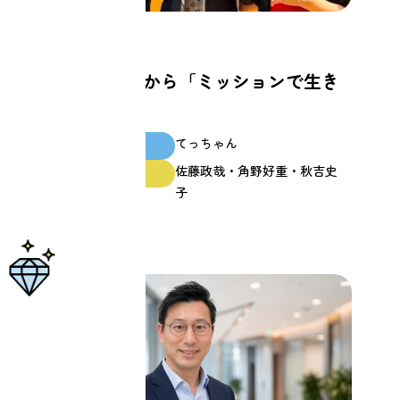
仕事
「うつで退職」から「ミッションで生き
る！」を実現
てっちゃん
スクール生
佐藤政哉・角野好重・秋吉史
ファシリテーター
子