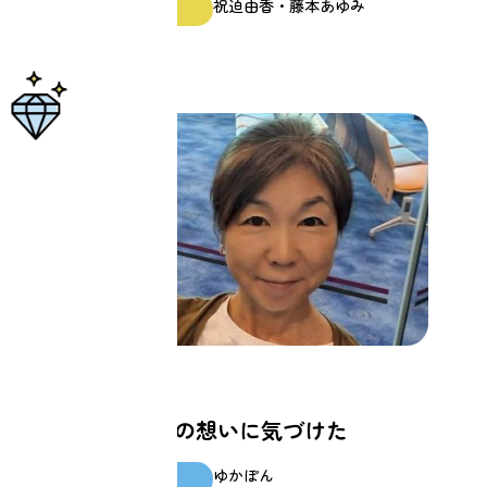
祝迫由香・藤本あゆみ
ファシリテーター
家族
甘えたい亡き母の想いに気づけた
ゆかぽん
スクール生