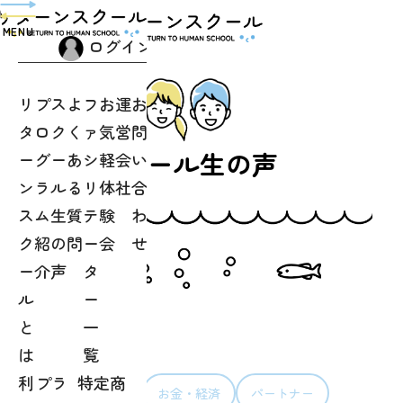
toggle
navigation
MENU
ログイン
リ
プ
ス
よ
フ
お
運
お
タ
ロ
ク
く
ァ
気
営
問
スクール生の声
ー
グ
ー
あ
シ
軽
会
い
ン
ラ
ル
る
リ
体
社
合
ス
ム
生
質
テ
験
わ
ク
紹
の
問
ー
会
せ
ー
介
声
タ
ル
ー
と
一
は
覧
カテゴリ
利
プラ
特定商
すべて
仕事
お金・経済
パートナー