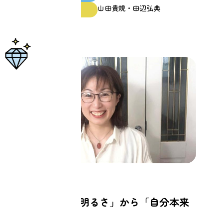
山田貴規・田辺弘典
ファシリテーター
仕事
「頑張っている明るさ」から「自分本来
の輝き」へ