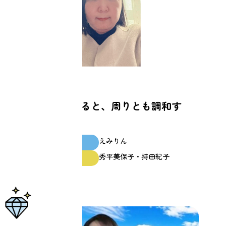
仕事
「本音」で生きると、周りとも調和す
る！
えみりん
スクール生
秀平美保子・持田紀子
ファシリテーター