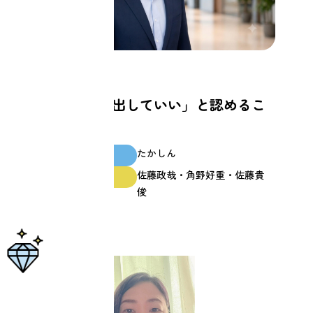
仕事
もっと「自分を出していい」と認めるこ
とができた
たかしん
スクール生
佐藤政哉・角野好重・佐藤貴
ファシリテーター
俊