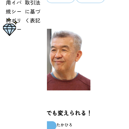
用
イバ
取引法
家族
健康
規
シー
に基づ
約
ポリ
く表記
シー
仕事
人生は何歳からでも変えられる！
たかひろ
スクール生