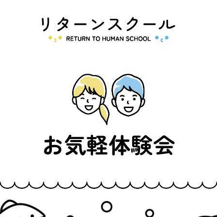
る
ファシリテーター
お気軽体
運営会
お問い合
利
一覧
験会
社
わせ
約
お気軽体験会