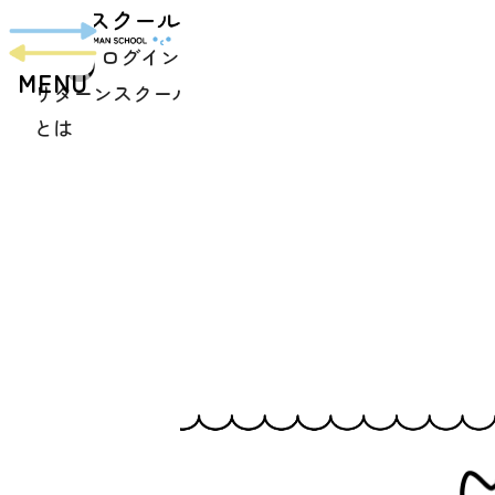
toggle
navigation
ログイン
MENU
リターンスクール
プログラム
スクール生
よくあ
とは
紹介
の声
質問