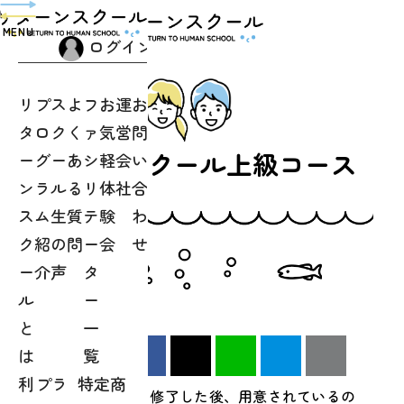
toggle
navigation
MENU
ログイン
リ
プ
ス
よ
フ
お
運
お
タ
ロ
ク
く
ァ
気
営
問
リターンスクール上級コース
ー
グ
ー
あ
シ
軽
会
い
ン
ラ
ル
る
リ
体
社
合
ス
ム
生
質
テ
験
わ
ク
紹
の
問
ー
会
せ
ー
介
声
タ
ル
ー
と
一
は
覧
Facebook
X
LINE
はてブ
クリッ
利
プラ
特定商
リターンスクールを修了した後、用意されているの