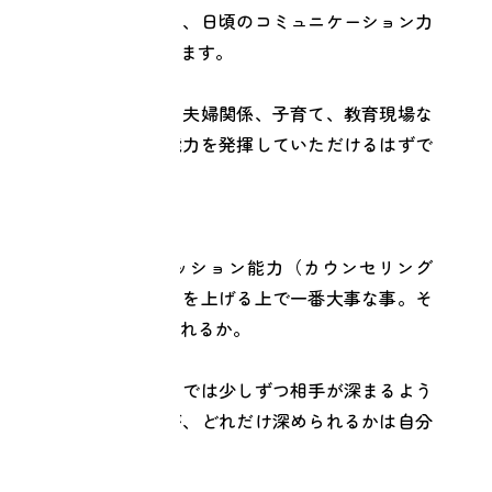
たい方だけではなく、日頃のコミュニケーション力
を高める効果もあります。
職場での人間関係、夫婦関係、子育て、教育現場な
ど。様々な現場で能力を発揮していただけるはずで
す。
この、リターンセッション能力（カウンセリング
力、コーチング力）を上げる上で一番大事な事。そ
れは自分自身が深まれるか。
リターンセッションでは少しずつ相手が深まるよう
に引き出すのですが、どれだけ深められるかは自分
次第なのです。