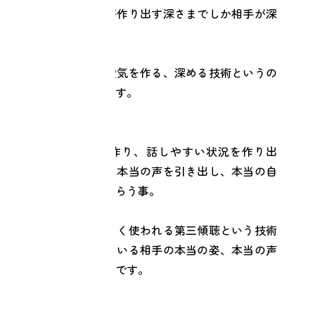
それは、自分自身が作り出す深さまでしか相手が深
まれないから。
それだけこの場の空気を作る、深める技術というの
は重要になってきます。
まず、場の空気を作り、話しやすい状況を作り出
す。そして相手から本当の声を引き出し、本当の自
分の声に気付いてもらう事。
カウンセリングでよく使われる第三傾聴という技術
を使って、目の前にいる相手の本当の姿、本当の声
を引き出していくのです。