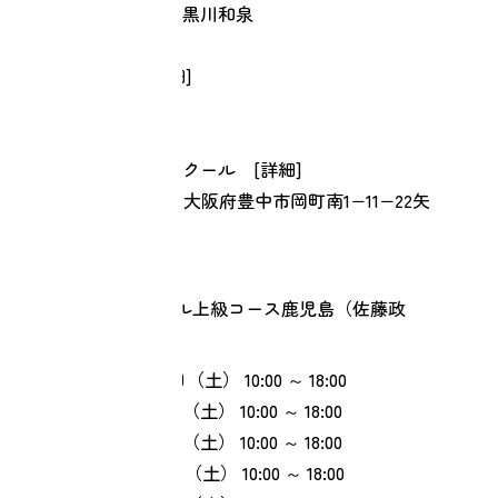
【担当】佐藤政哉 黒川和泉
[①②⑤]
【会場】Web [
詳細
]
【住所】自宅
[③④⑥]
【会場】楽読豊中スクール [
詳細
]
【住所】〒561-0883 大阪府豊中市岡町南1−11−22矢
部ビル507
リターンスクール上級コース鹿児島（佐藤政
哉、祝迫由佳）
① 2026年09月26日（土）
10:00 ～ 18:00
② 2026年10月31日（土）
10:00 ～ 18:00
③ 2026年11月28日（土）
10:00 ～ 18:00
④ 2026年12月26日（土）
10:00 ～ 18:00