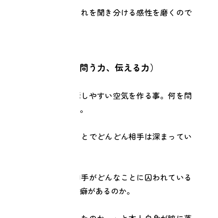
相手が発する音でこれを聞き分ける感性を磨くので
す。
●技術（聞く力、問う力、伝える力）
相手が心を開き、話しやすい空気を作る事。何を問
うべきかを感じる力。
問いを投げかけることでどんどん相手は深まってい
きます。
そして伝える力。相手がどんなことに囚われている
のか。どんな思考の癖があるのか。
「そうか。そうだったのか。」と本人自身が腑に落