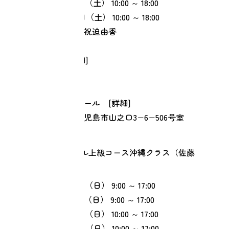
⑤ 2027年01月23日（土）
10:00 ～ 18:00
⑥ 2027年02月27日（土）
10:00 ～ 18:00
【担当】佐藤政哉 祝迫由香
[①②⑤]
【会場】Web [
詳細
]
【住所】自宅
[③④⑥]
【会場】鹿児島スクール [
詳細
]
【住所】鹿児島県鹿児島市山之口3−6−506号室
リターンスクール上級コース沖縄クラス（佐藤
政哉、海野尾直子）
① 2026年10月25日（日）
9:00 ～ 17:00
② 2026年11月22日（日）
9:00 ～ 17:00
③ 2026年12月27日（日）
10:00 ～ 17:00
④ 2027年01月24日（日）
10:00 ～ 17:00