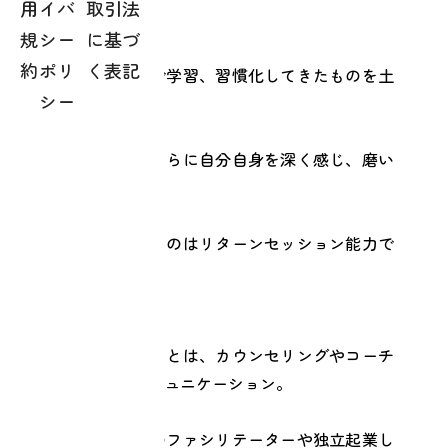
用
イバ
取引法
が上級コース。
規
シー
に基づ
約
ポリ
く表記
リターンスクールで学習、習慣化してきたものを土
シー
台にし、
上級コースでは、さらに自分自身を深く感じ、磨い
ていただきます。
身につけていただくのはリターンセッション能力で
す。
リターンセッションとは、カウンセリングやコーチ
ング力に優れたコミュニケーション。
リターンスクールのファシリテーターや独立起業し