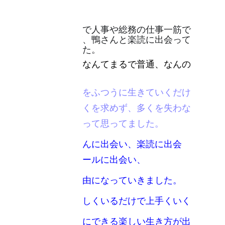
【私の想い】
一部上場メーカーで人事や総務の仕事一筋で
２６年務めた私が、鴨さんと楽読に出会って
人生が変わりました。
それまでは、自分なんてまるで普通、なんの
取り柄もない
ただ、普通の人生をふつうに生きていくだけ
なんだ、、、と多くを求めず、多くを失わな
ければそれでいいって思ってました。
そんなときに鴨さんに出会い、楽読に出会
い、リターンスクールに出会い、
どんどん自分に自由になっていきました。
いろんなことに楽しくいるだけで上手くいく
思ったことを自由にできる楽しい生き方が出