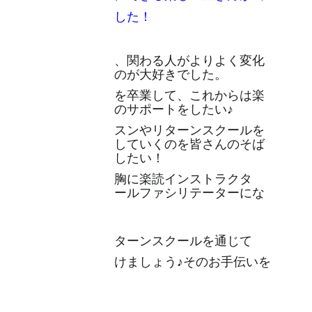
来るようになりました！
人事という仕事で、関わる人がよりよく変化
していく姿を見るのが大好きでした。
その
大好きな会社を卒業して、
これからは楽
読で皆さんの人生のサポートをしたい♪
皆さんが楽読レッスンやリターンスクールを
通して、より
変化していくのを皆さんのそば
にいてお手伝いをしたい！
そんなワクワクを胸に楽読インストラクタ
ー、リターンスクールファシリテーターにな
りました。
楽読レッスンやリターンスクールを通じて
新しい自分を見つけましょう♪そのお手伝いを
させてください♪