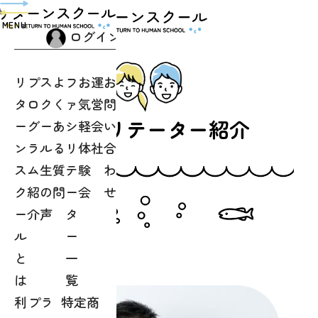
toggle
navigation
MENU
ログイン
リ
プ
ス
よ
フ
お
運
お
タ
ロ
ク
く
ァ
気
営
問
ファシリテーター紹介
ー
グ
ー
あ
シ
軽
会
い
ン
ラ
ル
る
リ
体
社
合
ス
ム
生
質
テ
験
わ
ク
紹
の
問
ー
会
せ
ー
介
声
タ
ル
ー
と
一
は
覧
利
プラ
特定商