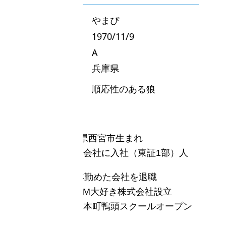
・ニックネーム やまぴ
・生年月日 1970/11/9
・血液型 A
・出身地 兵庫県
・動物占い 順応性のある狼
＜略歴＞
1970年11月 兵庫県西宮市生まれ
1994年3月 製薬会社に入社（東証1部）人
事・総務勤続
2020年2月 26年勤めた会社を退職
2020年2月 TEAM大好き株式会社設立
2020年4月 楽読本町鴨頭スクールオープン