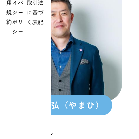
用
イバ
取引法
規
シー
に基づ
約
ポリ
く表記
シー
山村恭弘（やまぴ）
プロフィール