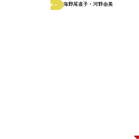
海野尾直子・河野由美
ファシリテーター