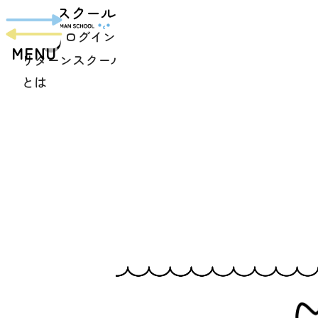
toggle
navigation
ログイン
MENU
リターンスクール
プログラム
スクール生
よくあ
とは
紹介
の声
質問