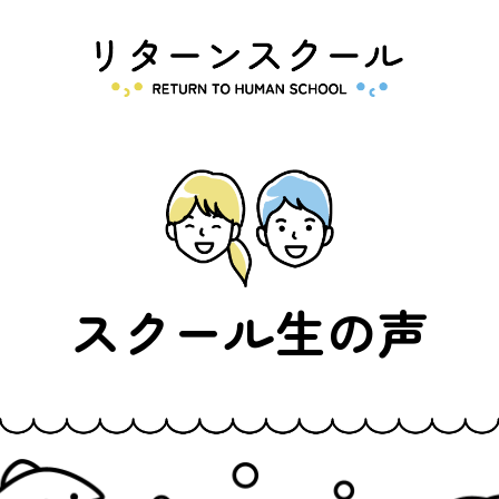
る
ファシリテーター
お気軽体
運営会
お問い合
利
一覧
験会
社
わせ
約
スクール生の声