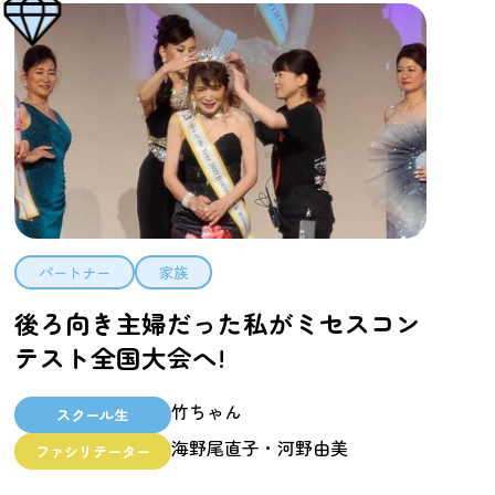
パートナー
家族
後ろ向き主婦だった私がミセスコン
テスト全国大会へ!
竹ちゃん
スクール生
海野尾直子・河野由美
ファシリテーター