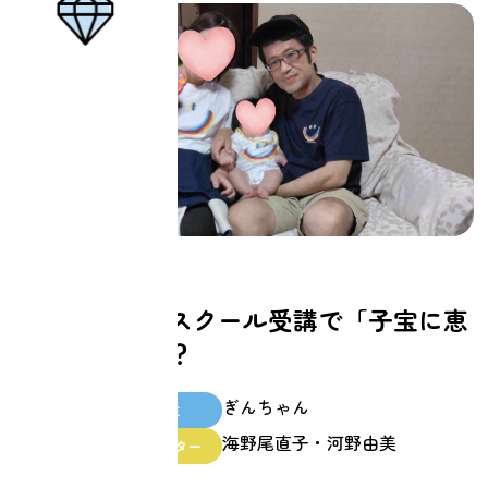
家族
リターンスクール受講で「子宝に恵
まれた」？
ぎんちゃん
スクール生
海野尾直子・河野由美
ファシリテーター