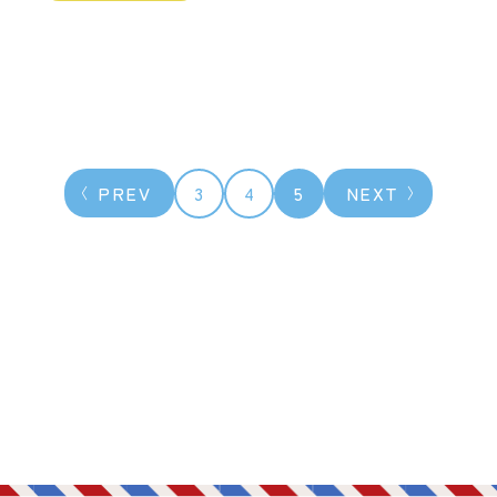
PREV
3
4
5
NEXT